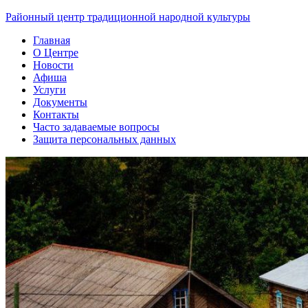
Skip
Районный центр традиционной народной культуры
to
Главная
content
О Центре
Новости
Афиша
Услуги
Документы
Контакты
Часто задаваемые вопросы
Защита персональных данных