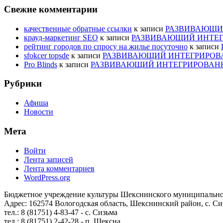
Свежие комментарии
качественные обратные ссылки
к записи
РАЗВИВАЮЩИЙ
крауд-маркетинг SEO
к записи
РАЗВИВАЮЩИЙ ИНТЕГ
рейтинг городов по спросу на жилье посуточно
к записи
sfokcer topsde
к записи
РАЗВИВАЮЩИЙ ИНТЕГРИРОВА
Pro Blinds
к записи
РАЗВИВАЮЩИЙ ИНТЕГРИРОВАНН
Рубрики
Афиша
Новости
Мета
Войти
Лента записей
Лента комментариев
WordPress.org
Бюджетное учреждение культуры Шекснинского муниципально
Адрес: 162574 Вологодская область, Шекснинский район, с. Сиз
тел.: 8 (81751) 4-83-47 - с. Сизьма
тел.: 8 (81751) 2-42-28 - п. Шексна