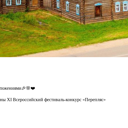
стижениями🎉🌸❤️
аны XI Всероссийский фестиваль-конкурс «Перепляс»