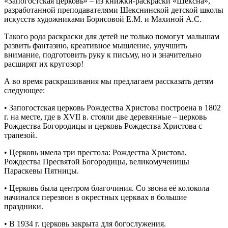
«Запогостская церковь» – из книжки-раскраски «Шексна»,
разработанной преподавателями Шекснинской детской школы
искусств художниками Борисовой Е.М. и Махиной А.С.
Такого рода раскраски для детей не только помогут малышам
развить фантазию, креативное мышление, улучшить
внимание, подготовить руку к письму, но и значительно
расширят их кругозор!
А во время раскрашивания мы предлагаем рассказать детям
следующее:
• Запогостская церковь Рождества Христова построена в 1802
г. на месте, где в XVII в. стояли две деревянные – церковь
Рождества Богородицы и церковь Рождества Христова с
трапезой.
• Церковь имела три престола: Рождества Христова,
Рождества Пресвятой Богородицы, великомученицы
Параскевы Пятницы.
• Церковь была центром благочиния. Со звона её колокола
начинался перезвон в окрестных церквах в большие
праздники.
• В 1934 г. церковь закрыта для богослужения.