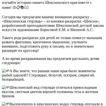
изучайте историю нашего Шекснинского края вместе с
нами! 🎨📋📚✍🏻
Сегодня мы предлагаем вашему вниманию раскраску –
«Шекснинская стерлядь» – из книжки-раскраски «Шексна»,
разработанной преподавателями Шекснинской детской школы
искусств художниками Борисовой Е.М. и Махиной А.С.
Такого рода раскраски для детей не только помогут малышам
развить фантазию, креативное мышление, улучшить
внимание, подготовить руку к письму, но и значительно
расширят их кругозор!
А во время раскрашивания мы предлагаем рассказать детям
следующее:
А Вы знаете, что раньше наши края были знамениты
рыбой царской? Стерлядью, белугой, осетром, севрюгой,
белорыбицей.
Шекснинский вид стерляди отличался превосходным
вкусом, светлым цветом верхней половины тела и желтым
брюхом.
Выловленную в шекснинских водах стерлядь опускали в