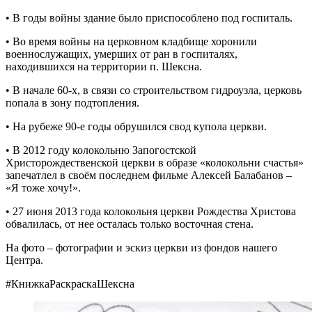
• В годы войны здание было приспособлено под госпиталь.
• Во время войны на церковном кладбище хоронили
военнослужащих, умерших от ран в госпиталях,
находившихся на территории п. Шексна.
• В начале 60-х, в связи со строительством гидроузла, церковь
попала в зону подтопления.
• На рубеже 90-е годы обрушился свод купола церкви.
• В 2012 году колокольню Запогостской
Христорождественской церкви в образе «колокольни счастья»
запечатлел в своём последнем фильме Алексей Балабанов –
«Я тоже хочу!».
• 27 июня 2013 года колокольня церкви Рождества Христова
обвалилась, от нее осталась только восточная стена.
На фото – фотографии и эскиз церкви из фондов нашего
Центра.
#КнижкаРаскраскаШексна