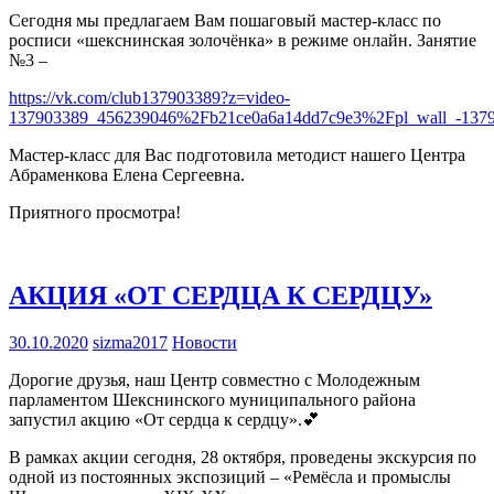
Сегодня мы предлагаем Вам пошаговый мастер-класс по
росписи «шекснинская золочёнка» в режиме онлайн. Занятие
№3 –
https://vk.com/club137903389?z=video-
137903389_456239046%2Fb21ce0a6a14dd7c9e3%2Fpl_wall_-137
Мастер-класс для Вас подготовила методист нашего Центра
Абраменкова Елена Сергеевна.
Приятного просмотра!
АКЦИЯ «ОТ СЕРДЦА К СЕРДЦУ»
30.10.2020
sizma2017
Новости
Дорогие друзья, наш Центр совместно с Молодежным
парламентом Шекснинского муниципального района
запустил акцию «От сердца к сердцу».💕
В рамках акции сегодня, 28 октября, проведены экскурсия по
одной из постоянных экспозиций – «Ремёсла и промыслы