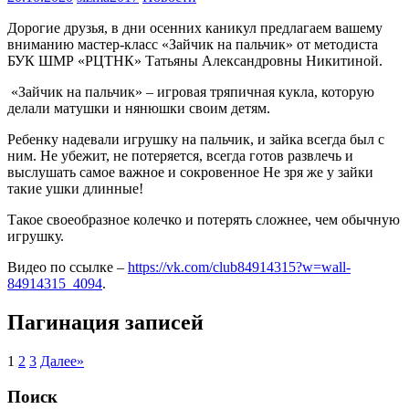
Дорогие друзья, в дни осенних каникул предлагаем вашему
вниманию мастер-класс «Зайчик на пальчик» от методиста
БУК ШМР «РЦТНК» Татьяны Александровны Никитиной.
«Зайчик на пальчик» – игровая тряпичная кукла, которую
делали матушки и нянюшки своим детям.
Ребенку надевали игрушку на пальчик, и зайка всегда был с
ним. Не убежит, не потеряется, всегда готов развлечь и
выслушать самое важное и сокровенное Не зря же у зайки
такие ушки длинные!
Такое своеобразное колечко и потерять сложнее, чем обычную
игрушку.
Видео по ссылке –
https://vk.com/club84914315?w=wall-
84914315_4094
.
Пагинация записей
1
2
3
Далее
»
Поиск