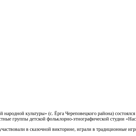
й народной культуры» (с. Ёрга Череповецкого района) состоялс
астные группы детской фольклорно-этнографической студии «Нас
 участвовали в сказочной викторине, играли в традиционные игр