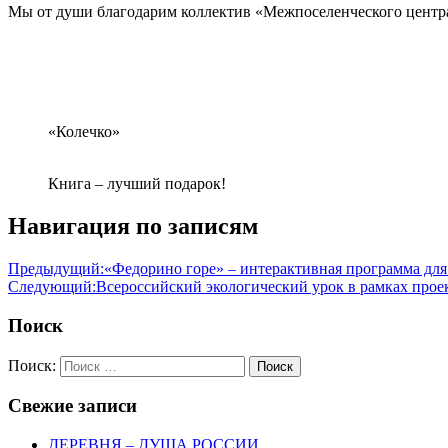
Мы от души благодарим коллектив «Межпоселенческого центра 
«Колечко»
Книга – лучший подарок!
Навигация по записям
Предыдущий:
«Федорино горе» – интерактивная программа для
Следующий:
Всероссийский экологический урок в рамках прое
Поиск
Поиск:
Поиск
Свежие записи
ДЕРЕВНЯ – ДУША РОССИИ