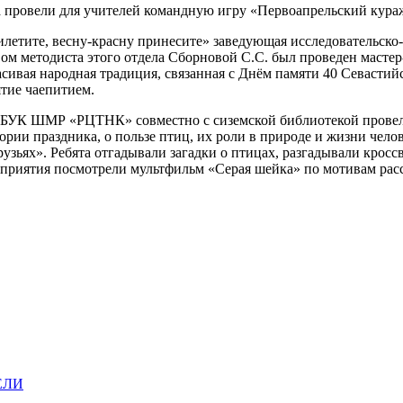
а провели для учителей командную игру «Первоапрельский кура
илетите, весну-красну принесите» заведующая исследовательско
м методиста этого отдела Сборновой С.С. был проведен мастер-
сивая народная традиция, связанная с Днём памяти 40 Севастийс
ятие чаепитием.
 БУК ШМР «РЦТНК» совместно с сиземской библиотекой провел
стории праздника, о пользе птиц, их роли в природе и жизни чел
рузьях». Ребята отгадывали загадки о птицах, разгадывали крос
оприятия посмотрели мультфильм «Серая шейка» по мотивам рас
ЕЛИ