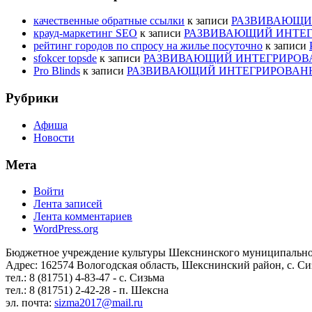
качественные обратные ссылки
к записи
РАЗВИВАЮЩИЙ
крауд-маркетинг SEO
к записи
РАЗВИВАЮЩИЙ ИНТЕГ
рейтинг городов по спросу на жилье посуточно
к записи
sfokcer topsde
к записи
РАЗВИВАЮЩИЙ ИНТЕГРИРОВА
Pro Blinds
к записи
РАЗВИВАЮЩИЙ ИНТЕГРИРОВАНН
Рубрики
Афиша
Новости
Мета
Войти
Лента записей
Лента комментариев
WordPress.org
Бюджетное учреждение культуры Шекснинского муниципально
Адрес: 162574 Вологодская область, Шекснинский район, с. Сиз
тел.: 8 (81751) 4-83-47 - с. Сизьма
тел.: 8 (81751) 2-42-28 - п. Шексна
эл. почта:
sizma2017@mail.ru