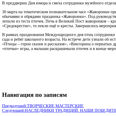
В преддверии Дня юмора и смеха сотрудники музейного отдел
30 марта на тематическом познавательном часе «Жаворонки пр
обычаями и обрядами праздника «Жаворонки». Под руководство
лепили из теста птичек. Печь в Великий Пост жаворонков – кра
«Средокрестие», то пекли ещё и кресты. Завершилось меропри
В рамках празднования Международного дня птиц сотрудники
сада и ребят школьного возраста. На встрече дети узнали об и
«Птицы – герои сказок и рассказов», «Викторина о пернатых д
«птичьи» игры, а малыши раскрашивали птичек и в конце мер
Навигация по записям
Предыдущий:
ТВОРЧЕСКИЕ МАСТЕРСКИЕ
Следующий:
НАСЛЕДНИКИ ТРАДИЦИЙ. НАШИ ПОБЕДИТ