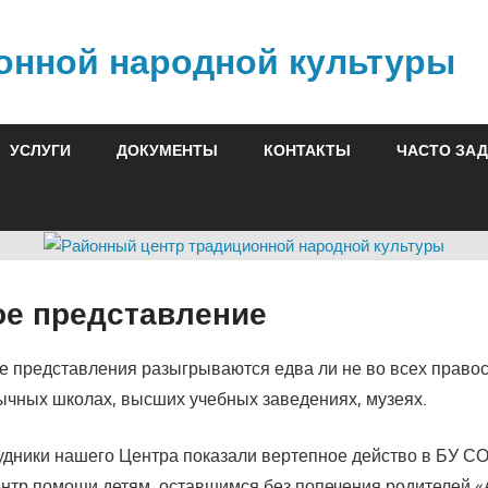
онной народной культуры
УСЛУГИ
ДОКУМЕНТЫ
КОНТАКТЫ
ЧАСТО ЗА
ое представление
 представления разыгрываются едва ли не во всех право
ычных школах, высших учебных заведениях, музеях.
рудники нашего Центра показали вертепное действо в БУ 
нтр помощи детям, оставшимся без попечения родителей 