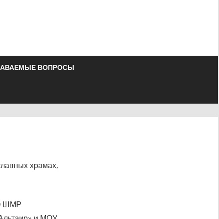
ДАВАЕМЫЕ ВОПРОСЫ
славных храмах,
СО ШМР
«Альтаир» и МОУ