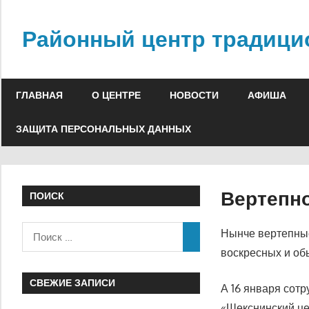
Skip
to
Районный центр традици
content
ГЛАВНАЯ
О ЦЕНТРЕ
НОВОСТИ
АФИША
ЗАЩИТА ПЕРСОНАЛЬНЫХ ДАННЫХ
Вертепн
ПОИСК
Нынче вертепные
воскресных и об
СВЕЖИЕ ЗАПИСИ
А 16 января сот
«Шекснинский це