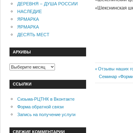
ДЕРЕВНЯ – ДУША РОССИИ
«Шекснинская шк
НАСЛЕДИЕ
ЯРМАРКА
ЯРМАРКА
ДЕСЯТЬ МЕСТ
АРХИВЫ
Архивы
Предыдущий:
Навигац
Отзывы наших г
Следующий:
Семинар «Форми
по
ССЫЛКИ
записям
Сизьма-РЦТНК в Вконтакте
Форма обратной связи
Запись на получение услуги
СВЕЖИЕ КОММЕНТАРИИ