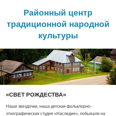
Skip
to
Районный центр
content
традиционной народной
культуры
«СВЕТ РОЖДЕСТВА»
Наши звездочки, наша детская фольклорно-
этнографическая студия «Наследие», побывали на