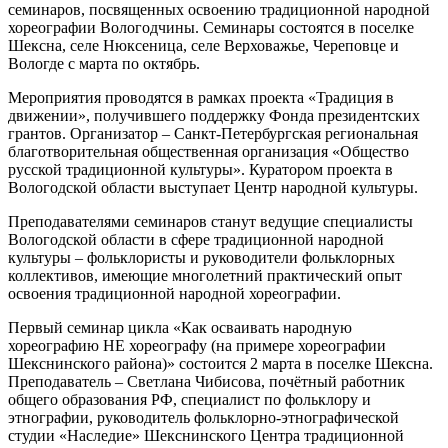
семинаров, посвященных освоению традиционной народной
хореографии Вологодчины. Семинары состоятся в поселке
Шексна, селе Нюксеница, селе Верховажье, Череповце и
Вологде с марта по октябрь.
Мероприятия проводятся в рамках проекта «Традиция в
движении», получившего поддержку Фонда президентских
грантов. Организатор – Санкт-Петербургская региональная
благотворительная общественная организация «Общество
русской традиционной культуры». Куратором проекта в
Вологодской области выступает Центр народной культуры.
Преподавателями семинаров станут ведущие специалисты
Вологодской области в сфере традиционной народной
культуры – фольклористы и руководители фольклорных
коллективов, имеющие многолетний практический опыт
освоения традиционной народной хореографии.
Первый семинар цикла «Как осваивать народную
хореографию НЕ хореографу (на примере хореографии
Шекснинского района)» состоится 2 марта в поселке Шексна.
Преподаватель – Светлана Чибисова, почётный работник
общего образования РФ, специалист по фольклору и
этнографии, руководитель фольклорно-этнографической
студии «Наследие» Шекснинского Центра традиционной