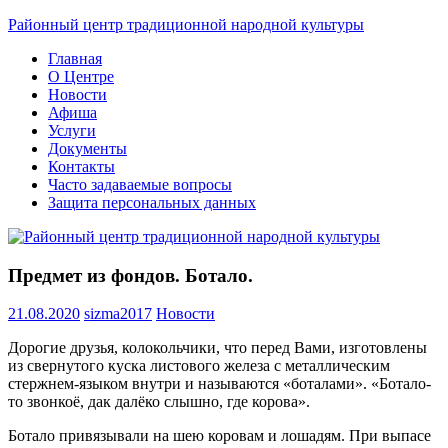
Skip
Районный центр традиционной народной культуры
to
Главная
content
О Центре
Новости
Афиша
Услуги
Документы
Контакты
Часто задаваемые вопросы
Защита персональных данных
Предмет из фондов. Ботало.
21.08.2020
sizma2017
Новости
Дорогие друзья, колокольчики, что перед Вами, изготовлены
из свернутого куска листового железа с металлическим
стержнем-языком внутри и называются «боталами». «Ботало-
то звонкоё, дак далёко слышно, где корова».
Ботало привязывали на шею коровам и лошадям. При выпасе