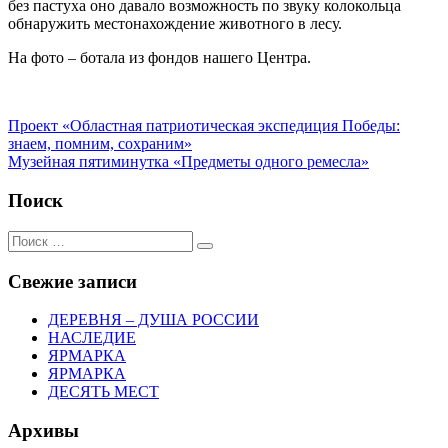
без пастуха оно давало возможность по звуку колокольца
обнаружить местонахождение животного в лесу.
На фото – ботала из фондов нашего Центра.
Навигация
Предыдущий:
Проект «Областная патриотическая экспедиция Победы:
знаем, помним, сохраним»
по
Следующий:
Музейная пятиминутка «Предметы одного ремесла»
записям
Поиск
Поиск:
Поиск
Свежие записи
ДЕРЕВНЯ – ДУША РОССИИ
НАСЛЕДИЕ
ЯРМАРКА
ЯРМАРКА
ДЕСЯТЬ МЕСТ
Архивы