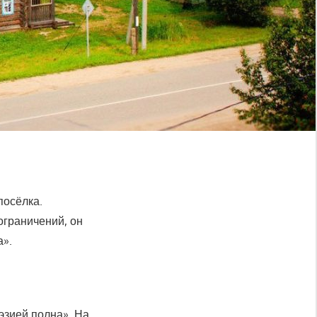
посёлка.
ограничений, он
а».
эзией полна». На