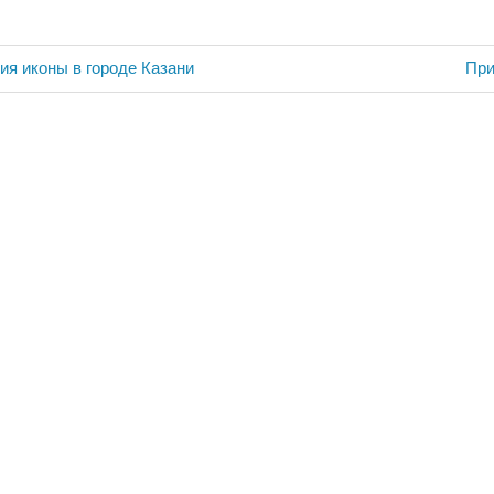
Сле
ия
ия иконы в городе Казани
При