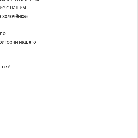
ие с нашим
 золочёнка»,
 по
рритории нашего
ятся!