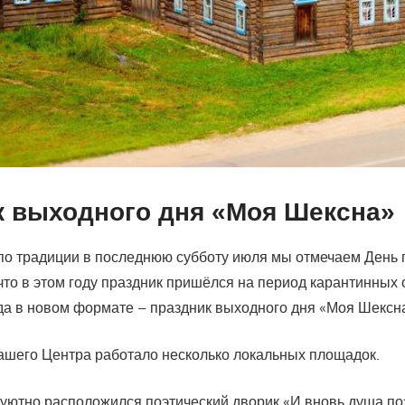
к выходного дня «Моя Шексна»
 по традиции в последнюю субботу июля мы отмечаем День 
что в этом году праздник пришёлся на период карантинных 
да в новом формате – праздник выходного дня «Моя Шексн
ашего Центра работало несколько локальных площадок.
 уютно расположился поэтический дворик «И вновь душа по