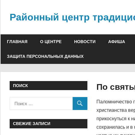
Skip
to
Районный центр традици
content
ГЛАВНАЯ
О ЦЕНТРЕ
НОВОСТИ
АФИША
ЗАЩИТА ПЕРСОНАЛЬНЫХ ДАННЫХ
По свят
ПОИСК
Паломничество п
христианства ве
прикоснуться к 
СВЕЖИЕ ЗАПИСИ
сохранилась и в