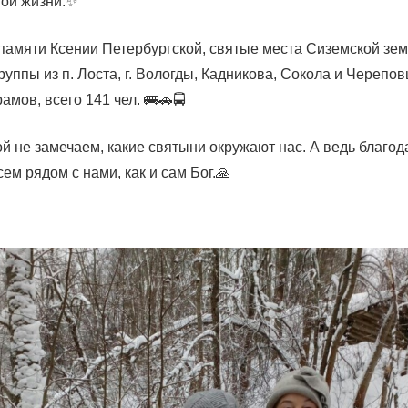
ной жизни.✨
 памяти Ксении Петербургской, святые места Сиземской зе
уппы из п. Лоста, г. Вологды, Кадникова, Сокола и Черепов
амов, всего 141 чел. 🚌🚗🚍
й не замечаем, какие святыни окружают нас. А ведь благод
ем рядом с нами, как и сам Бог.🙏