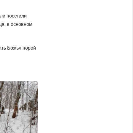
мли посетили
ца, в основном
ать Божья порой