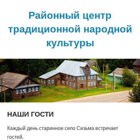
Skip
to
Районный центр
content
традиционной народной
культуры
НАШИ ГОСТИ
Каждый день старинное село Сизьма встречает
гостей.