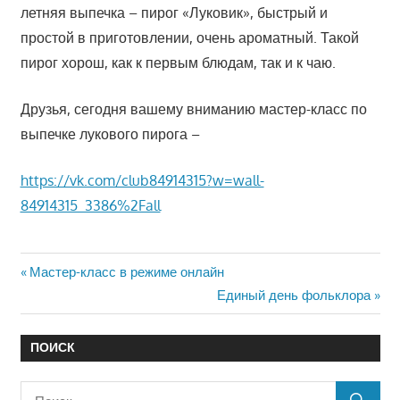
летняя выпечка – пирог «Луковик», быстрый и
простой в приготовлении, очень ароматный. Такой
пирог хорош, как к первым блюдам, так и к чаю.
Друзья, сегодня вашему вниманию мастер-класс по
выпечке лукового пирога –
https://vk.com/club84914315?w=wall-
84914315_3386%2Fall
Предыдущий:
Навигация
Мастер-класс в режиме онлайн
Следующий:
Единый день фольклора
по
записям
ПОИСК