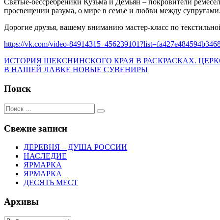
Святые-бессребреники Кузьма и Демьян – покровители ремёсел
просвещении разума, о мире в семье и любви между супругам
Дорогие друзья, вашему вниманию мастер-класс по текстиль
https://vk.com/video-84914315_456239101?list=fa427e484594b346
Навигация
Предыдущий:
ИСТОРИЯ ШЕКСНИНСКОГО КРАЯ В РАСКРАСКАХ. ЦЕРКО
Следующий:
В НАШЕЙ ЛАВКЕ НОВЫЕ СУВЕНИРЫ
по
записям
Поиск
Поиск:
Поиск
Свежие записи
ДЕРЕВНЯ – ДУША РОССИИ
НАСЛЕДИЕ
ЯРМАРКА
ЯРМАРКА
ДЕСЯТЬ МЕСТ
Архивы