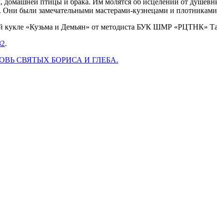
, домашней птицы и брака. Им молятся об исцелении от душевн
и. Они были замечательными мастерами-кузнецами и плотниками
ной кукле «Кузьма и Демьян» от методиста БУК ШМР «РЦТНК» 
82
.
ВЬ СВЯТЫХ БОРИСА И ГЛЕБА.