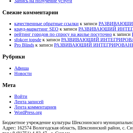
Запись на получение услуги
Свежие комментарии
качественные обратные ссылки
к записи
РАЗВИВАЮЩИЙ
крауд-маркетинг SEO
к записи
РАЗВИВАЮЩИЙ ИНТЕГ
рейтинг городов по спросу на жилье посуточно
к записи
sfokcer topsde
к записи
РАЗВИВАЮЩИЙ ИНТЕГРИРОВА
Pro Blinds
к записи
РАЗВИВАЮЩИЙ ИНТЕГРИРОВАНН
Рубрики
Афиша
Новости
Мета
Войти
Лента записей
Лента комментариев
WordPress.org
Бюджетное учреждение культуры Шекснинского муниципально
Адрес: 162574 Вологодская область, Шекснинский район, с. Сиз