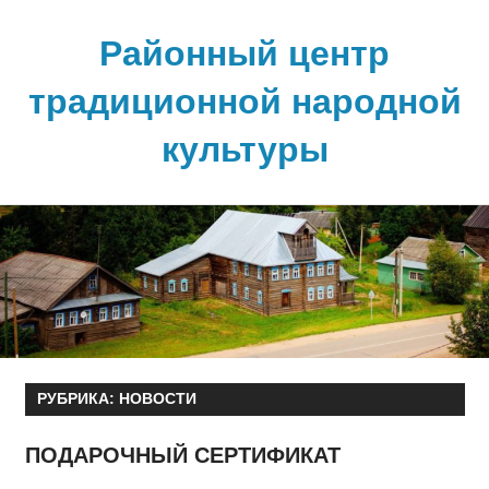
Skip
to
Районный центр
content
традиционной народной
культуры
РУБРИКА:
НОВОСТИ
ПОДАРОЧНЫЙ СЕРТИФИКАТ