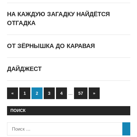
НА КАЖДУЮ ЗАГАДКУ НАЙДЁТСЯ
ОТГАДКА
ОТ ЗЁРНЫШКА ДО КАРАВАЯ
ДАЙДЖЕСТ
Пагинация
Назад
…
Далее
«
1
2
3
4
57
»
записей
ПОИСК